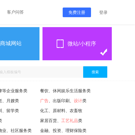
客户问答
免费注册
登录
商城网站
微站/小程序
搜索
律等企业服务类
餐饮、休闲娱乐生活服务类
老、月嫂类
广告
、出版印刷、
设计
类
训、留学类
化工、原材料、农畜牧
类
家居百货、
工艺礼品
类
物业、社区服务类
金融、投资、理财保险类