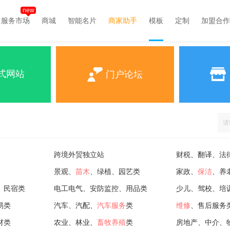
new
服务市场
商城
智能名片
商家助手
模板
定制
加盟合作
式网站
门户论坛
跨境外贸独立站
财税、翻译、法
景观、
苗木
、绿植、园艺类
家政、
保洁
、养
、民宿类
电工电气、安防监控、用品类
少儿、驾校、培
易类
汽车、汽配、
汽车服务
类
维修
、售后服务
材类
农业、林业、
畜牧养殖
类
房地产、中介、