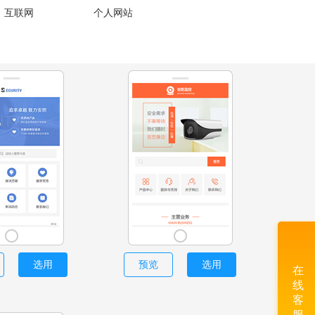
、互联网
个人网站
选用
预览
选用
在
线
客
服