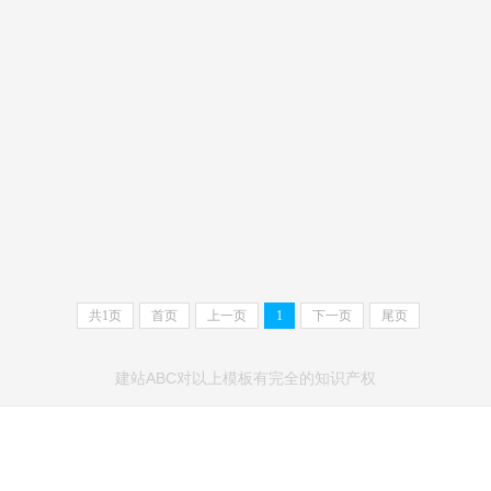
共
1
页
首页
上一页
1
下一页
尾页
建站ABC对以上模板有完全的知识产权