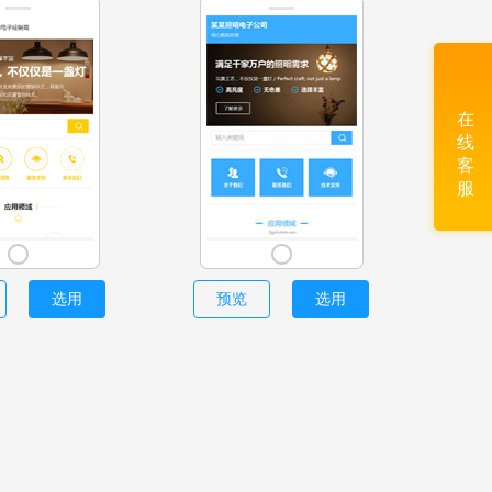
在
线
客
服
选用
预览
选用