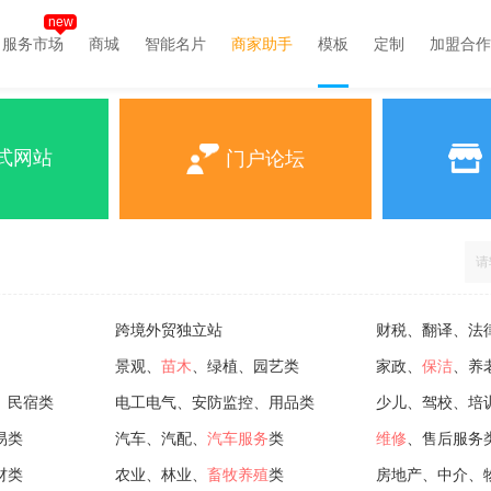
new
服务市场
商城
智能名片
商家助手
模板
定制
加盟合作
式网站
门户论坛
跨境外贸独立站
财税、翻译、法
景观、
苗木
、绿植、园艺类
家政、
保洁
、养
、民宿类
电工电气、安防监控、用品类
少儿、驾校、培
易类
汽车、汽配、
汽车服务
类
维修
、售后服务
材类
农业、林业、
畜牧养殖
类
房地产、中介、