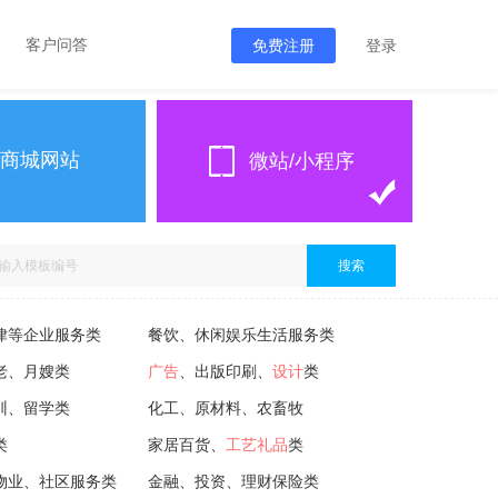
客户问答
免费注册
登录
商城网站
微站/小程序
搜索
律等企业服务类
餐饮、休闲娱乐生活服务类
老、月嫂类
广告
、出版印刷、
设计
类
训、留学类
化工、原材料、农畜牧
类
家居百货、
工艺礼品
类
物业、社区服务类
金融、投资、理财保险类