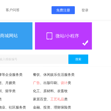
客户问答
免费注册
登录
商城网站
微站/小程序
搜索
律等企业服务类
餐饮、休闲娱乐生活服务类
老、月嫂类
广告
、出版印刷、
设计
类
训、留学类
化工、原材料、农畜牧
类
家居百货、
工艺礼品
类
物业、社区服务类
金融、投资、理财保险类