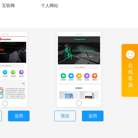
、互联网
个人网站
在
线
客
服
选用
预览
选用