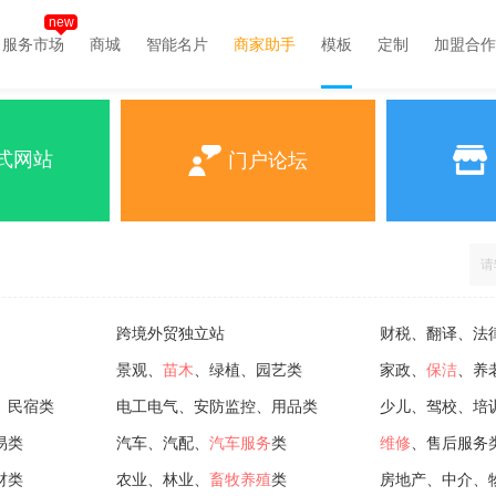
new
服务市场
商城
智能名片
商家助手
模板
定制
加盟合作
式网站
门户论坛
跨境外贸独立站
财税、翻译、法
景观、
苗木
、绿植、园艺类
家政、
保洁
、养
、民宿类
电工电气、安防监控、用品类
少儿、驾校、培
易类
汽车、汽配、
汽车服务
类
维修
、售后服务
材类
农业、林业、
畜牧养殖
类
房地产、中介、